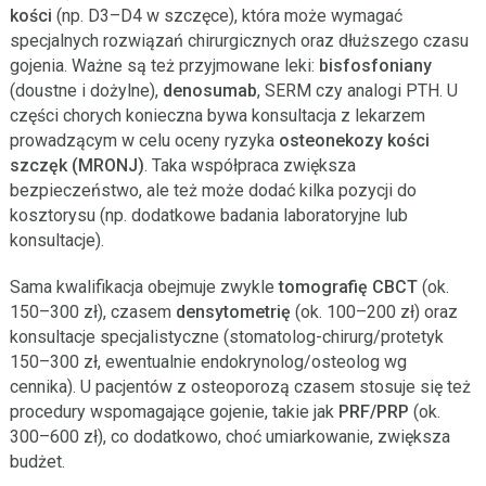
kości
(np. D3–D4 w szczęce), która może wymagać
specjalnych rozwiązań chirurgicznych oraz dłuższego czasu
gojenia. Ważne są też przyjmowane leki:
bisfosfoniany
(doustne i dożylne),
denosumab
, SERM czy analogi PTH. U
części chorych konieczna bywa konsultacja z lekarzem
prowadzącym w celu oceny ryzyka
osteonekozy kości
szczęk (MRONJ)
. Taka współpraca zwiększa
bezpieczeństwo, ale też może dodać kilka pozycji do
kosztorysu (np. dodatkowe badania laboratoryjne lub
konsultacje).
Sama kwalifikacja obejmuje zwykle
tomografię CBCT
(ok.
150–300 zł), czasem
densytometrię
(ok. 100–200 zł) oraz
konsultacje specjalistyczne (stomatolog-chirurg/protetyk
150–300 zł, ewentualnie endokrynolog/osteolog wg
cennika). U pacjentów z osteoporozą czasem stosuje się też
procedury wspomagające gojenie, takie jak
PRF/PRP
(ok.
300–600 zł), co dodatkowo, choć umiarkowanie, zwiększa
budżet.