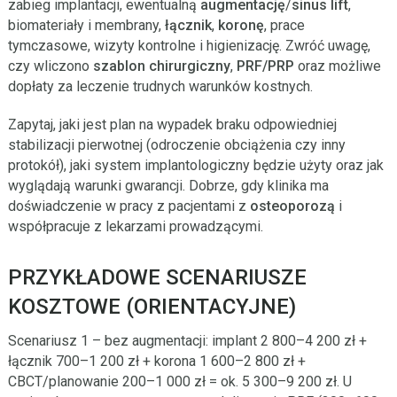
zabieg implantacji, ewentualną
augmentację
/
sinus lift
,
biomateriały i membrany,
łącznik
,
koronę
, prace
tymczasowe, wizyty kontrolne i higienizację. Zwróć uwagę,
czy wliczono
szablon chirurgiczny
,
PRF/PRP
oraz możliwe
dopłaty za leczenie trudnych warunków kostnych.
Zapytaj, jaki jest plan na wypadek braku odpowiedniej
stabilizacji pierwotnej (odroczenie obciążenia czy inny
protokół), jaki system implantologiczny będzie użyty oraz jak
wyglądają warunki gwarancji. Dobrze, gdy klinika ma
doświadczenie w pracy z pacjentami z
osteoporozą
i
współpracuje z lekarzami prowadzącymi.
PRZYKŁADOWE SCENARIUSZE
KOSZTOWE (ORIENTACYJNE)
Scenariusz 1 – bez augmentacji: implant 2 800–4 200 zł +
łącznik 700–1 200 zł + korona 1 600–2 800 zł +
CBCT/planowanie 200–1 000 zł = ok. 5 300–9 200 zł. U