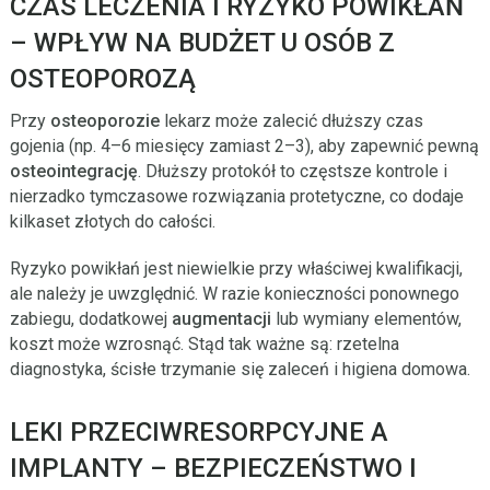
CZAS LECZENIA I RYZYKO POWIKŁAŃ
– WPŁYW NA BUDŻET U OSÓB Z
OSTEOPOROZĄ
Przy
osteoporozie
lekarz może zalecić dłuższy czas
gojenia (np. 4–6 miesięcy zamiast 2–3), aby zapewnić pewną
osteointegrację
. Dłuższy protokół to częstsze kontrole i
nierzadko tymczasowe rozwiązania protetyczne, co dodaje
kilkaset złotych do całości.
Ryzyko powikłań jest niewielkie przy właściwej kwalifikacji,
ale należy je uwzględnić. W razie konieczności ponownego
zabiegu, dodatkowej
augmentacji
lub wymiany elementów,
koszt może wzrosnąć. Stąd tak ważne są: rzetelna
diagnostyka, ścisłe trzymanie się zaleceń i higiena domowa.
LEKI PRZECIWRESORPCYJNE A
IMPLANTY – BEZPIECZEŃSTWO I