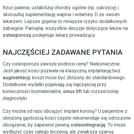
Rzuć palenie, ustabilizuj choroby ogólne (np. cukrzycę) i
skonsultuj suplementację wapnia i witaminy D ze swoim
lekarzem. Lepsze gojenie to mniejsze ryzyko dodatkowych
zabiegów. Pamiętaj: wszystkie decyzje dotyczące leków na
osteoporozę
podejmuje lekarz prowadzący.
NAJCZĘŚCIEJ ZADAWANE PYTANIA
Czy osteoporoza zawsze podnosi cenę? Niekoniecznie.
Jeśli jakość kości pozwala na klasyczną implantację bez
augmentacji
, koszt może być zbliżony do standardowego.
Dodatkowe wydatki pojawiają się najczęściej przy
konieczności biomateriałów,
sinus lift
lub rozszerzonej
diagnostyki.
Czy można od razu obciążyć implant koroną? U pacjentów z
obniżoną gęstością kości często rekomenduje się odroczone
obciążenie, by zapewnić pewną
osteointegrację
. To może
wydłużyć czas całego leczenia, ale zwiększa szansę