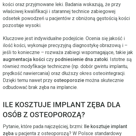
kości oraz przyjmowane leki. Badania wskazują, że przy
właściwej kwalifikacji i starannej technice zabiegowej
odsetek powodzeń u pacjentów z obniżoną gęstością kości
pozostaje wysoki.
Kluczowe jest indywidualne podejście. Ocenia się jakość i
ilość kości, wykonuje precyzyjną diagnostykę obrazową i –
jeśli to konieczne – rozważa zabiegi wspomagające, takie jak
augmentacja kości
czy
podniesienie dna zatoki
. Istotne są
również modyfikacje techniczne (np. dobór gwintu implantu,
prędkość nawiercania) oraz dłuższy okres osteointegracji.
Dzięki temu nawet przy
osteoporozie
można skutecznie
odbudować brak zęba na implancie.
ILE KOSZTUJE IMPLANT ZĘBA DLA
OSÓB Z OSTEOPOROZĄ?
Pytanie, które pada najczęściej, brzmi:
Ile kosztuje implant
zęba
u pacjenta z osteoporozą? W Polsce standardowy