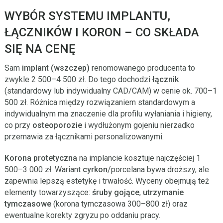
WYBÓR SYSTEMU IMPLANTU,
ŁĄCZNIKÓW I KORON – CO SKŁADA
SIĘ NA CENĘ
Sam
implant (wszczep)
renomowanego producenta to
zwykle 2 500–4 500 zł. Do tego dochodzi
łącznik
(standardowy lub indywidualny CAD/CAM) w cenie ok. 700–1
500 zł. Różnica między rozwiązaniem standardowym a
indywidualnym ma znaczenie dla profilu wyłaniania i higieny,
co przy
osteoporozie
i wydłużonym gojeniu nierzadko
przemawia za łącznikami personalizowanymi.
Korona protetyczna
na implancie kosztuje najczęściej 1
500–3 000 zł. Wariant
cyrkon
/porcelana bywa droższy, ale
zapewnia lepszą estetykę i trwałość. Wyceny obejmują też
elementy towarzyszące:
śruby gojące
,
utrzymanie
tymczasowe
(korona tymczasowa 300–800 zł) oraz
ewentualne korekty zgryzu po oddaniu pracy.