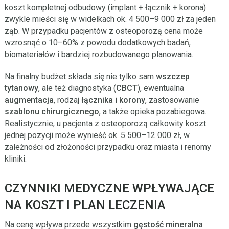
koszt kompletnej odbudowy (implant + łącznik + korona)
zwykle mieści się w widełkach ok. 4 500–9 000 zł za jeden
ząb. W przypadku pacjentów z osteoporozą cena może
wzrosnąć o 10–60% z powodu dodatkowych badań,
biomateriałów i bardziej rozbudowanego planowania.
Na finalny budżet składa się nie tylko sam
wszczep
tytanowy
, ale też diagnostyka (
CBCT
), ewentualna
augmentacja
, rodzaj
łącznika
i
korony
, zastosowanie
szablonu chirurgicznego
, a także opieka pozabiegowa.
Realistycznie, u pacjenta z osteoporozą całkowity koszt
jednej pozycji może wynieść ok. 5 500–12 000 zł, w
zależności od złożoności przypadku oraz miasta i renomy
kliniki.
CZYNNIKI MEDYCZNE WPŁYWAJĄCE
NA KOSZT I PLAN LECZENIA
Na cenę wpływa przede wszystkim
gęstość mineralna