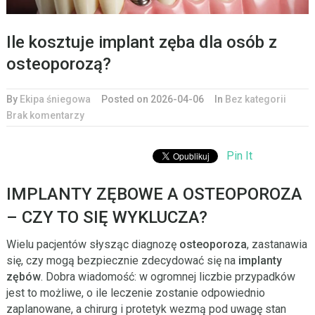
Ile kosztuje implant zęba dla osób z
osteoporozą?
By
Ekipa śniegowa
Posted on 2026-04-06
In
Bez kategorii
Brak komentarzy
Pin It
IMPLANTY ZĘBOWE A OSTEOPOROZA
– CZY TO SIĘ WYKLUCZA?
Wielu pacjentów słysząc diagnozę
osteoporoza
, zastanawia
się, czy mogą bezpiecznie zdecydować się na
implanty
zębów
. Dobra wiadomość: w ogromnej liczbie przypadków
jest to możliwe, o ile leczenie zostanie odpowiednio
zaplanowane, a chirurg i protetyk wezmą pod uwagę stan