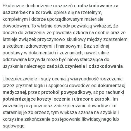
Skuteczne dochodzenie roszczeń o
odszkodowanie za
uszczerbek na zdrowiu
opiera się na rzetelnym,
kompletnym i dobrze uporządkowanym materiale
dowodowym. To właśnie dowody pozwalają wykazać, że
doszło do zdarzenia, że powstała szkoda na osobie oraz że
istnieje związek przyczynowo‑skutkowy między zdarzeniem
a skutkami zdrowotnymi i finansowymi. Bez solidnej
podstawy w dokumentach i zeznaniach, nawet silnie
odczuwalna krzywda może być niewystarczająca do
uzyskania należnego
zadośćuczynienia i odszkodowania
.
Ubezpieczyciele i sądy oceniają wiarygodność roszczenia
przez pryzmat logiki i spójności dowodów: od
dokumentacji
medycznej
, przez
protokół powypadkowy
, aż po
rachunki
potwierdzające koszty leczenia
i
utracone zarobki
. Im
wcześniej rozpoczniesz zabezpieczanie dowodów i im
staranniej je zbierzesz, tym większa szansa na szybkie i
korzystne zakończenie postępowania likwidacyjnego lub
sądowego.