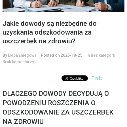
Jakie dowody są niezbędne do
uzyskania odszkodowania za
uszczerbek na zdrowiu?
By
Ekipa śniegowa
Posted on 2025-10-25
In
Bez kategorii
Brak komentarzy
Pin It
DLACZEGO DOWODY DECYDUJĄ O
POWODZENIU ROSZCZENIA O
ODSZKODOWANIE ZA USZCZERBEK
NA ZDROWIU