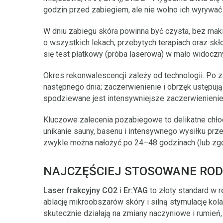
godzin przed zabiegiem, ale nie wolno ich wyrywać
W dniu zabiegu skóra powinna być czysta, bez mak
o wszystkich lekach, przebytych terapiach oraz sk
się test płatkowy (próba laserowa) w mało widoczn
Okres rekonwalescencji zależy od technologii. Po 
następnego dnia; zaczerwienienie i obrzęk ustępuj
spodziewane jest intensywniejsze zaczerwienienie 
Kluczowe zalecenia pozabiegowe to delikatne chło
unikanie sauny, basenu i intensywnego wysiłku prze
zwykle można nałożyć po 24–48 godzinach (lub zgo
NAJCZĘŚCIEJ STOSOWANE ROD
Laser frakcyjny CO2
i
Er:YAG
to złoty standard w r
ablację mikroobszarów skóry i silną stymulację ko
skutecznie działają na zmiany naczyniowe i rumień