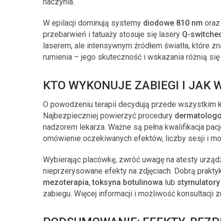
naczynia.
W epilacji dominują systemy
diodowe 810 nm
ora
przebarwień i tatuaży stosuje się lasery
Q-switche
laserem, ale intensywnym źródłem światła, które zn
rumienia – jego skuteczność i wskazania różnią si
KTO WYKONUJE ZABIEGI I JAK
O powodzeniu terapii decydują przede wszystkim k
Najbezpieczniej powierzyć procedury
dermatolog
nadzorem lekarza. Ważne są pełna kwalifikacja pac
omówienie oczekiwanych efektów, liczby sesji i mo
Wybierając placówkę, zwróć uwagę na atesty urządze
nieprzerysowane efekty na zdjęciach. Dobrą praktyk
mezoterapia
,
toksyna botulinowa
lub
stymulatory
zabiegu. Więcej informacji i możliwość konsultacji 