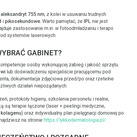
z
aleksandryt 755 nm
, z kolei w usuwaniu trudnych
d
i
pikosekundowe
. Warto pamiętać, że
IPL
nie jest
ajduje zastosowanie m.in. w fotoodmładzaniu i terapii
ę od systemów laserowych.
 WYBRAĆ GABINET?
ompetencje osoby wykonującej zabieg i jakość sprzętu.
owi
lub doświadczeniu specjaliście pracującemu pod
jenta, dokumentacja zdjęciowa przed/po oraz rzetelne
żliwych działań niepożądanych.
ń, protokoły higieny, szkolenia personelu i realne,
ą są terapie łączone (laser + peelingi medyczne,
 kolagenu
) oraz indywidualny plan pielęgnacji domowej po
znajdziesz na stronie
https://lykkedermatologia.pl/
.