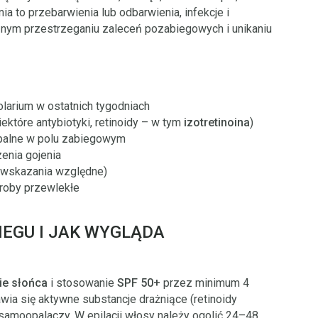
ia to przebarwienia lub odbarwienia, infekcje i
znym przestrzeganiu zaleceń pozabiegowych i unikaniu
larium w ostatnich tygodniach
iektóre antybiotyki, retinoidy – w tym
izotretinoina
)
apalne w polu zabiegowym
zenia gojenia
iwwskazania względne)
oroby przewlekłe
IEGU I JAK WYGLĄDA
ie słońca
i stosowanie
SPF 50+
przez minimum 4
wia się aktywne substancje drażniące (retinoidy
samoopalaczy. W epilacji włosy należy ogolić 24–48