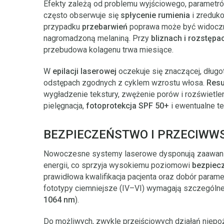
Efekty zależą od problemu wyjściowego, parametró
często obserwuje się
spłycenie rumienia
i zreduk
przypadku
przebarwień
poprawa może być widoczna
nagromadzoną melaniną. Przy
bliznach i rozstępa
przebudowa kolagenu trwa miesiące.
W
epilacji laserowej
oczekuje się znaczącej, długo
odstępach zgodnych z cyklem wzrostu włosa.
Resu
wygładzenie tekstury, zwężenie porów i rozświetle
pielęgnacja,
fotoprotekcja SPF 50+
i ewentualne te
BEZPIECZEŃSTWO I PRZECIWW
Nowoczesne systemy laserowe dysponują zaawanso
energii, co sprzyja wysokiemu poziomowi
bezpiec
prawidłowa kwalifikacja pacjenta oraz dobór param
fototypy ciemniejsze (IV–VI) wymagają szczególnej
1064 nm
).
Do możliwych, zwykle przejściowych działań niep