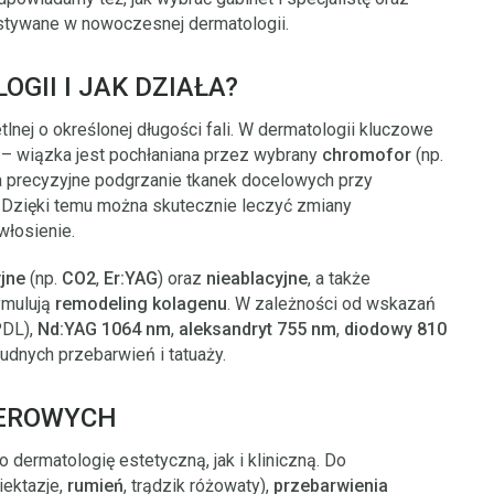
ystywane w nowoczesnej dermatologii.
GII I JAK DZIAŁA?
tlnej o określonej długości fali. W dermatologii kluczowe
– wiązka jest pochłaniana przez wybrany
chromofor
(np.
a precyzyjne podgrzanie tkanek docelowych przy
 Dzięki temu można skutecznie leczyć zmiany
włosienie.
jne
(np.
CO2
,
Er:YAG
) oraz
nieablacyjne
, a także
tymulują
remodeling kolagenu
. W zależności od wskazań
PDL),
Nd:YAG 1064 nm
,
aleksandryt 755 nm
,
diodowy 810
udnych przebarwień i tatuaży.
SEROWYCH
dermatologię estetyczną, jak i kliniczną. Do
iektazje,
rumień
, trądzik różowaty),
przebarwienia