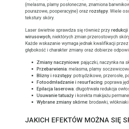
(melasma, plamy posłoneczne, znamiona barwnikow
pourazowe, pooperacyjne) oraz
rozstępy
. Wiele os
tekstury skóry.
Laser świetnie sprawdza się również przy
redukcji
wirusowych
, niektórych zmian przerostowych skór
Każde wskazanie wymaga jednak kwalifikacji przez 
głębokość i charakter zmiany oraz dobierze odpowi
Zmiany naczyniowe
: pajączki, naczynka na 
Przebarwienia
: melasma, plamy soczewicowa
Blizny i rozstępy
: potrądzikowe, przerosłe, 
Fotoodmładzanie i resurfacing
: poprawa ję
Epilacja laserowa
: długotrwała redukcja owło
Usuwanie tatuaży
i korekta makijażu perman
Wybrane zmiany skórne
: brodawki, włókniaki
JAKICH EFEKTÓW MOŻNA SIĘ 