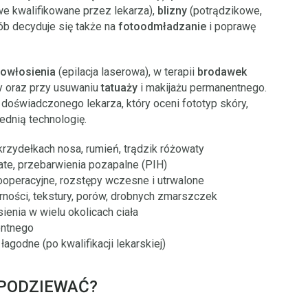
e kwalifikowane przez lekarza),
blizny
(potrądzikowe,
ób decyduje się także na
fotoodmładzanie
i poprawę
 owłosienia
(epilacja laserowa), w terapii
brodawek
y oraz przy usuwaniu
tatuaży
i makijażu permanentnego.
doświadczonego lekarza, który oceni fototyp skóry,
ednią technologię.
skrzydełkach nosa, rumień, trądzik różowaty
te, przebarwienia pozapalne (PIH)
pooperacyjne, rozstępy wczesne i utrwalone
drności, tekstury, porów, drobnych zmarszczek
sienia w wielu okolicach ciała
entnego
 łagodne (po kwalifikacji lekarskiej)
SPODZIEWAĆ?