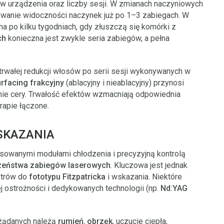
w urządzenia oraz liczby sesji. W zmianach naczyniowych
owanie widoczności naczynek już po 1–3 zabiegach. W
 po kilku tygodniach, gdy złuszczą się komórki z
ch
konieczna jest zwykle seria zabiegów, a pełna
trwałej redukcji włosów po serii sesji wykonywanych w
rfacing frakcyjny
(ablacyjny i nieablacyjny) przynosi
nie cery. Trwałość efektów wzmacniają odpowiednia
rapie łączone.
SKAZANIA
wanymi modułami chłodzenia i precyzyjną kontrolą
zeństwa zabiegów laserowych
. Kluczowa jest jednak
etrów do
fototypu Fitzpatricka
i wskazania. Niektóre
 ostrożności i dedykowanych technologii (np.
Nd:YAG
ożądanych należą
rumień
,
obrzęk
, uczucie ciepła,