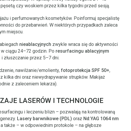
 pęsetą czy woskiem przez kilka tygodni przed sesją.
ijażu i perfumowanych kosmetyków. Poinformuj specjalistę
łonności do przebarwień. W niektórych przypadkach zaleca
ym miejscu.
zabiegach
nieablacyjnych
zwykle wraca się do aktywności
ą w ciągu 24–72 godzin. Po
resurfacingu ablacyjnym
i złuszczanie przez 5–7 dni.
dzenie, nawilżanie/emolienty,
fotoprotekcja SPF 50+
,
z kilka dni oraz niewydrapywanie strupków. Makijaż
dnie z zaleceniem lekarza).
ZAJE LASERÓW I TECHNOLOGIE
esurfacingu i leczeniu blizn – pozwalają na kontrolowaną
lagenezy.
Lasery barwnikowe (PDL)
oraz
Nd:YAG 1064 nm
, a także – w odpowiednim protokole – na głębsze