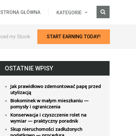
STRONA GŁÓWNA
KATEGORIE
oad my Ebook
START EARNING TODAY!
OSTATNIE WPISY
Jak prawidłowo zdemontować papę przed
utylizacją
Biokominek w małym mieszkaniu —
pomysły i ograniczenia
Konserwacja i czyszczenie rolet na
wymiar — praktyczny poradnik
Skup nieruchomości zadłużonych
podatkowo — procedura