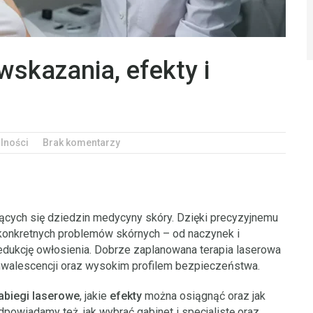
wskazania, efekty i
lności
Brak komentarzy
ających się dziedzin medycyny skóry. Dzięki precyzyjnemu
 konkretnych problemów skórnych – od naczynek i
 redukcję owłosienia. Dobrze zaplanowana terapia laserowa
walescencji oraz wysokim profilem bezpieczeństwa.
abiegi laserowe
, jakie
efekty
można osiągnąć oraz jak
powiadamy też, jak wybrać gabinet i specjalistę oraz