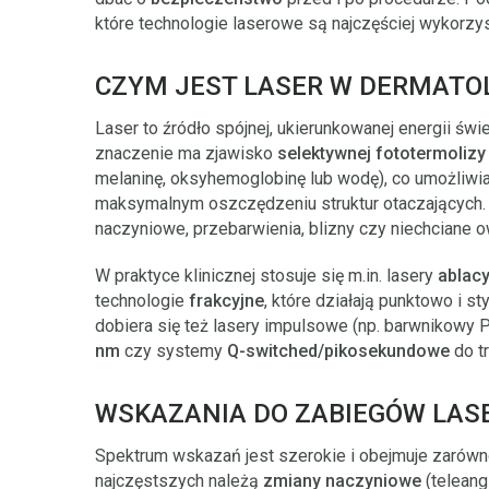
które technologie laserowe są najczęściej wykorz
CZYM JEST LASER W DERMATOLO
Laser to źródło spójnej, ukierunkowanej energii świe
znaczenie ma zjawisko
selektywnej fototermolizy
melaninę, oksyhemoglobinę lub wodę), co umożliwi
maksymalnym oszczędzeniu struktur otaczających.
naczyniowe, przebarwienia, blizny czy niechciane o
W praktyce klinicznej stosuje się m.in. lasery
ablacy
technologie
frakcyjne
, które działają punktowo i s
dobiera się też lasery impulsowe (np. barwnikowy 
nm
czy systemy
Q-switched/pikosekundowe
do tr
WSKAZANIA DO ZABIEGÓW LA
Spektrum wskazań jest szerokie i obejmuje zarówno 
najczęstszych należą
zmiany naczyniowe
(teleang