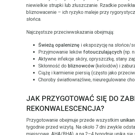
niewielkie strupki lub złuszczanie. Rzadkie powikłan
bliznowacenie – ich ryzyko maleje przy rygorystyc
słońca.
Najczęstsze przeciwwskazania obejmują:
Świeżą opaleniznę
i ekspozycję na słońce/so
Przyjmowanie leków
fotouczulających
(np. n
Aktywne infekcje skóry, opryszczkę, stany z
Skłonność do
bliznowców
(keloidów) i zabur
Ciążę i karmienie piersią (często jako przec
Choroby światłowrażliwe, nieuregulowane ch
JAK PRZYGOTOWAĆ SIĘ DO ZAB
REKONWALESCENCJA?
Przygotowanie obejmuje przede wszystkim
unikan
tygodnie przed wizytą. Na około 7 dni zwykle odsta
miejscowe, AHA/BHA), a na 2–4 tygodnie unika się 