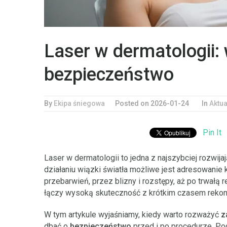
Laser w dermatologii: 
bezpieczeństwo
By
Ekipa śniegowa
Posted on 2026-01-24
In
Aktua
Pin It
Laser w dermatologii to jedna z najszybciej rozwij
działaniu wiązki światła możliwe jest adresowanie
przebarwień, przez blizny i rozstępy, aż po trwałą
łączy wysoką skuteczność z krótkim czasem rekon
W tym artykule wyjaśniamy, kiedy warto rozważyć
z
dbać o
bezpieczeństwo
przed i po procedurze. Pod