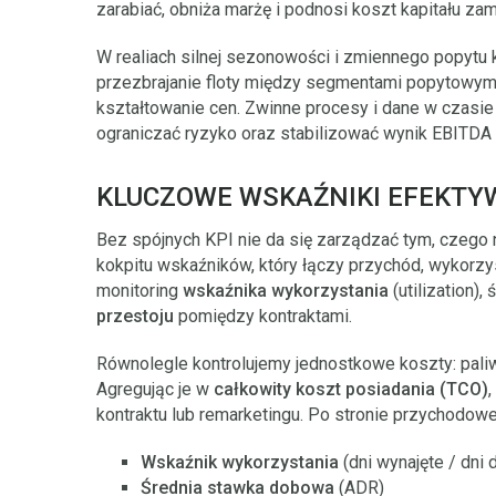
zarabiać, obniża marżę i podnosi koszt kapitału z
W realiach silnej sezonowości i zmiennego popytu
przezbrajanie floty między segmentami popytowym
kształtowanie cen. Zwinne procesy i dane w czasi
ograniczać ryzyko oraz stabilizować wynik EBITDA
KLUCZOWE WSKAŹNIKI EFEKTY
Bez spójnych KPI nie da się zarządzać tym, czeg
kokpitu wskaźników, który łączy przychód, wykorzy
monitoring
wskaźnika wykorzystania
(utilization),
przestoju
pomiędzy kontraktami.
Równolegle kontrolujemy jednostkowe koszty: paliw
Agregując je w
całkowity koszt posiadania (TCO)
kontraktu lub remarketingu. Po stronie przychodow
Wskaźnik wykorzystania
(dni wynajęte / dni
Średnia stawka dobowa
(ADR)