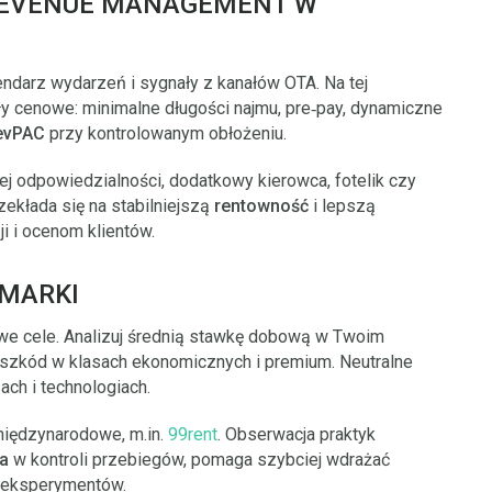
 REVENUE MANAGEMENT W
ndarz wydarzeń i sygnały z kanałów OTA. Na tej
y cenowe: minimalne długości najmu, pre‑pay, dynamiczne
evPAC
przy kontrolowanym obłożeniu.
ej odpowiedzialności, dodatkowy kierowca, fotelik czy
zekłada się na stabilniejszą
rentowność
i lepszą
i i ocenom klientów.
MARKI
we cele. Analizuj średnią stawkę dobową w Twoim
szkód w klasach ekonomicznych i premium. Neutralne
ch i technologiach.
 międzynarodowe, m.in.
99rent
. Obserwacja praktyk
ia
w kontroli przebiegów, pomaga szybciej wdrażać
 eksperymentów.