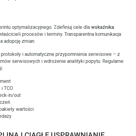
rintu optymalizacyjnego. Zdefiniuj cele dla
wskaźnika
właścicieli procesów i terminy. Transparentna komunikacja
za adopcję zmian.
e protokoły i automatyczne przypomnienia serwisowe – z
a umów serwisowych i wdrożenie analityki popytu. Regularne
i.
gment
 i TCO
eck‑in/out
eczeń
pakiety wartości
edaży
LINA I CIĄGŁE USPRAWNIANIE