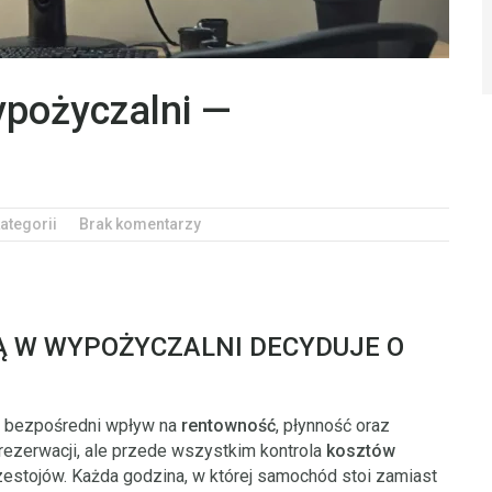
ypożyczalni —
ategorii
Brak komentarzy
Ą W WYPOŻYCZALNI DECYDUJE O
to bezpośredni wpływ na
rentowność
, płynność oraz
a rezerwacji, ale przede wszystkim kontrola
kosztów
przestojów. Każda godzina, w której samochód stoi zamiast