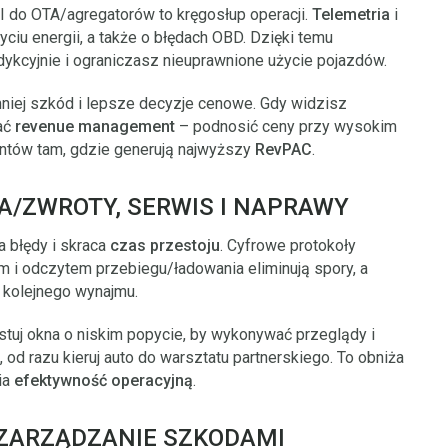
do OTA/agregatorów to kręgosłup operacji.
Telemetria
i
życiu energii, a także o błędach OBD. Dzięki temu
dykcyjnie i ograniczasz nieuprawnione użycie pojazdów.
 mniej szkód i lepsze decyzje cenowe. Gdy widzisz
ać
revenue management
– podnosić ceny przy wysokim
ntów tam, gdzie generują najwyższy
RevPAC
.
IA/ZWROTY, SERWIS I NAPRAWY
a błędy i skraca
czas przestoju
. Cyfrowe protokoły
m i odczytem przebiegu/ładowania eliminują spory, a
 kolejnego wynajmu.
tuj okna o niskim popycie, by wykonywać przeglądy i
 od razu kieruj auto do warsztatu partnerskiego. To obniża
wia
efektywność operacyjną
.
 ZARZĄDZANIE SZKODAMI