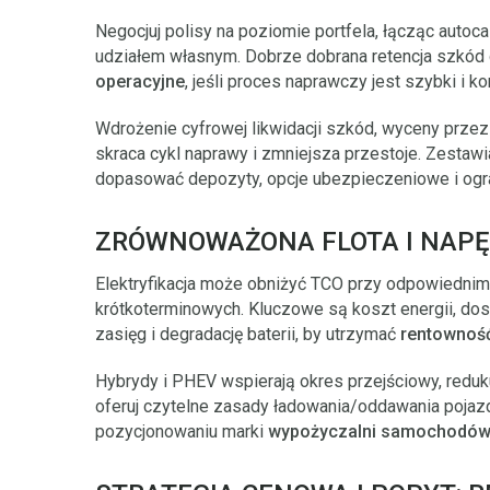
Negocjuj polisy na poziomie portfela, łącząc autoc
udziałem własnym. Dobrze dobrana retencja szkód 
operacyjne
, jeśli proces naprawczy jest szybki i k
Wdrożenie cyfrowej likwidacji szkód, wyceny przez
skraca cykl naprawy i zmniejsza przestoje. Zestawi
dopasować depozyty, opcje ubezpieczeniowe i ogra
ZRÓWNOWAŻONA FLOTA I NAP
Elektryfikacja może obniżyć TCO przy odpowiednim 
krótkoterminowych. Kluczowe są koszt energii, dost
zasięg i degradację baterii, by utrzymać
rentownoś
Hybrydy i PHEV wspierają okres przejściowy, reduku
oferuj czytelne zasady ładowania/oddawania pojazd
pozycjonowaniu marki
wypożyczalni samochodó