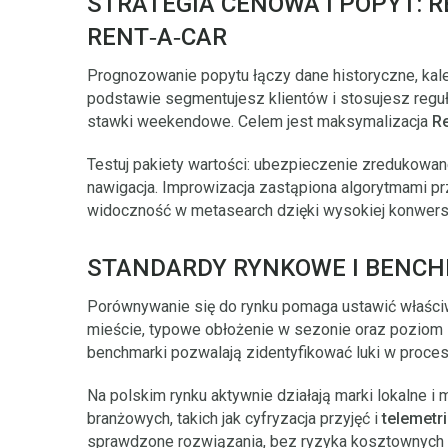
STRATEGIA CENOWA I POPYT:
RENT‑A‑CAR
Prognozowanie popytu łączy dane historyczne, kale
podstawie segmentujesz klientów i stosujesz reguł
stawki weekendowe. Celem jest maksymalizacja
R
Testuj pakiety wartości: ubezpieczenie zredukowan
nawigacja. Improwizacja zastąpiona algorytmami pr
widoczność w metasearch dzięki wysokiej konwersj
STANDARDY RYNKOWE I BENCH
Porównywanie się do rynku pomaga ustawić właści
mieście, typowe obłożenie w sezonie oraz poziom 
benchmarki pozwalają zidentyfikować luki w procesa
Na polskim rynku aktywnie działają marki lokalne i
branżowych, takich jak cyfryzacja przyjęć i
telemetr
sprawdzone rozwiązania, bez ryzyka kosztownych