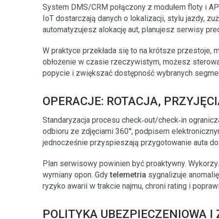
System DMS/CRM połączony z modułem floty i API 
IoT dostarczają danych o lokalizacji, stylu jazdy, zu
automatyzujesz alokację aut, planujesz serwisy pre
W praktyce przekłada się to na krótsze przestoje,
obłożenie w czasie rzeczywistym, możesz sterow
popycie i zwiększać dostępność wybranych segme
OPERACJE: ROTACJA, PRZYJĘC
Standaryzacja procesu check‑out/check‑in ogranicz
odbioru ze zdjęciami 360°, podpisem elektroniczny
jednocześnie przyspieszają przygotowanie auta do
Plan serwisowy powinien być proaktywny. Wykorzys
wymiany opon. Gdy
telemetria
sygnalizuje anomalię,
ryzyko awarii w trakcie najmu, chroni rating i popra
POLITYKA UBEZPIECZENIOWA I