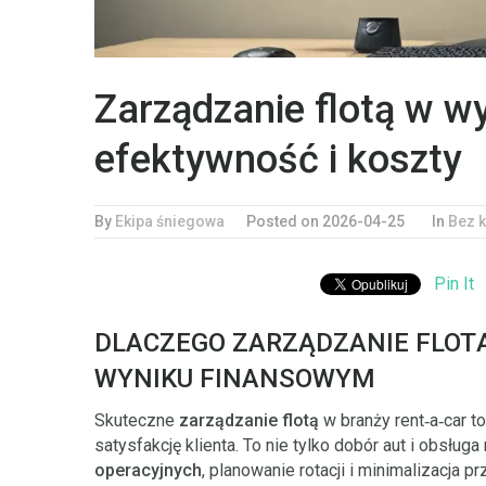
Zarządzanie flotą w w
efektywność i koszty
By
Ekipa śniegowa
Posted on 2026-04-25
In
Bez k
Pin It
DLACZEGO ZARZĄDZANIE FLOT
WYNIKU FINANSOWYM
Skuteczne
zarządzanie flotą
w branży rent‑a‑car 
satysfakcję klienta. To nie tylko dobór aut i obsług
operacyjnych
, planowanie rotacji i minimalizacja 