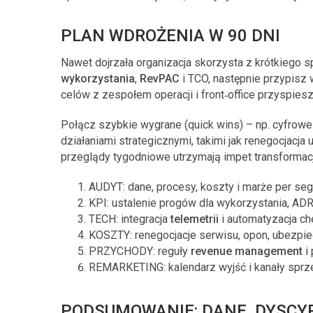
PLAN WDROŻENIA W 90 DNI
Nawet dojrzała organizacja skorzysta z krótkiego sp
wykorzystania
,
RevPAC
i TCO, następnie przypisz 
celów z zespołem operacji i front‑office przyspies
Połącz szybkie wygrane (quick wins) – np. cyfrow
działaniami strategicznymi, takimi jak renegocjacj
przeglądy tygodniowe utrzymają impet transformacj
AUDYT: dane, procesy, koszty i marże per se
KPI: ustalenie progów dla wykorzystania, ADR
TECH: integracja
telemetrii
i automatyzacja ch
KOSZTY: renegocjacje serwisu, opon, ubezpi
PRZYCHODY: reguły
revenue management
i 
REMARKETING: kalendarz wyjść i kanały sprz
PODSUMOWANIE: DANE, DYSCYP