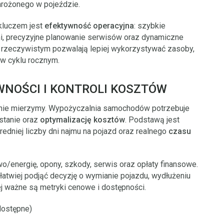
amrożonego w pojeździe.
 kluczem jest
efektywność operacyjna
: szybkie
i, precyzyjne planowanie serwisów oraz dynamiczne
e rzeczywistym pozwalają lepiej wykorzystywać zasoby,
 w cyklu rocznym.
WNOŚCI I KONTROLI KOSZTÓW
o nie mierzymy. Wypożyczalnia samochodów potrzebuje
stanie oraz
optymalizację kosztów
. Podstawą jest
 średniej liczby dni najmu na pojazd oraz realnego
czasu
o/energię, opony, szkody, serwis oraz opłaty finansowe.
, łatwiej podjąć decyzję o wymianie pojazdu, wydłużeniu
ej ważne są metryki cenowe i dostępności.
 dostępne)