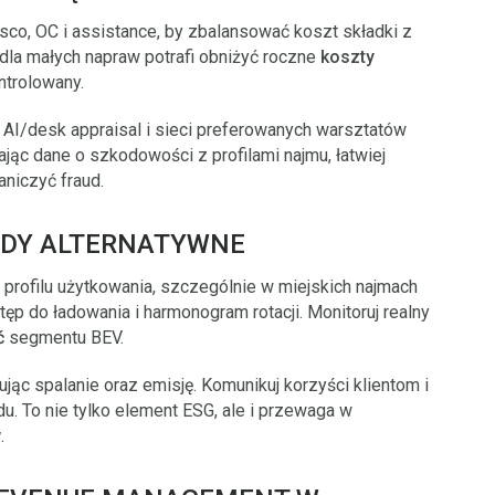
asco, OC i assistance, by zbalansować koszt składki z
dla małych napraw potrafi obniżyć roczne
koszty
ontrolowany.
 AI/desk appraisal i sieci preferowanych warsztatów
ając dane o szkodowości z profilami najmu, łatwiej
niczyć fraud.
ĘDY ALTERNATYWNE
profilu użytkowania, szczególnie w miejskich najmach
ęp do ładowania i harmonogram rotacji. Monitoruj realny
ć
segmentu BEV.
jąc spalanie oraz emisję. Komunikuj korzyści klientom i
u. To nie tylko element ESG, ale i przewaga w
w
.