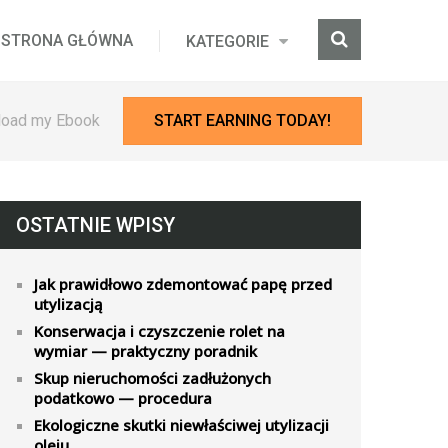
STRONA GŁÓWNA
KATEGORIE
oad my Ebook
START EARNING TODAY!
OSTATNIE WPISY
Jak prawidłowo zdemontować papę przed
utylizacją
Konserwacja i czyszczenie rolet na
wymiar — praktyczny poradnik
Skup nieruchomości zadłużonych
podatkowo — procedura
Ekologiczne skutki niewłaściwej utylizacji
oleju